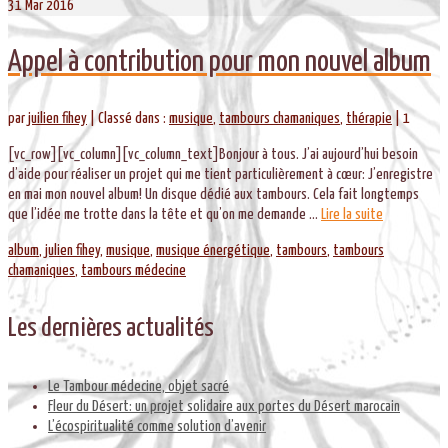
31
Mar 2016
Appel à contribution pour mon nouvel album
par
juilien fihey
|
Classé dans :
musique
,
tambours chamaniques
,
thérapie
|
1
[vc_row][vc_column][vc_column_text]Bonjour à tous. J’ai aujourd’hui besoin
d’aide pour réaliser un projet qui me tient particulièrement à cœur: J’enregistre
en mai mon nouvel album! Un disque dédié aux tambours. Cela fait longtemps
que l’idée me trotte dans la tête et qu’on me demande …
Lire la suite­­
album
,
julien fihey
,
musique
,
musique énergétique
,
tambours
,
tambours
chamaniques
,
tambours médecine
Les dernières actualités
Le Tambour médecine, objet sacré
Fleur du Désert: un projet solidaire aux portes du Désert marocain
L’écospiritualité comme solution d’avenir