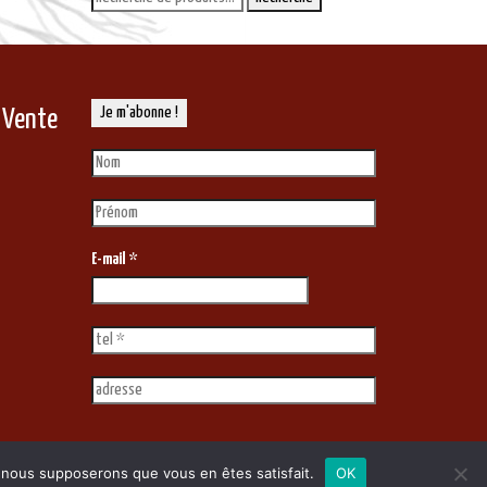
pour :
 Vente
E-mail
*
e, nous supposerons que vous en êtes satisfait.
OK