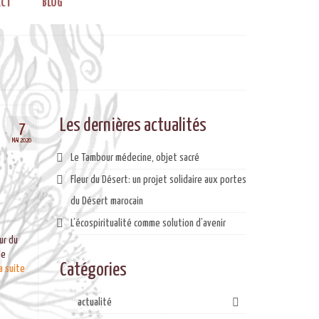
CT
BLOG
Les dernières actualités
7
MAI 2020
Le Tambour médecine, objet sacré
Fleur du Désert: un projet solidaire aux portes
du Désert marocain
L’écospiritualité comme solution d’avenir
ur du
le
Catégories
a suite­­
actualité