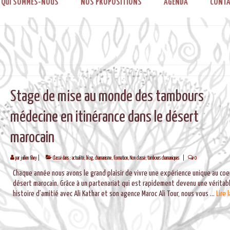
QUI SOMMES-NOUS
NOS PROPOSITIONS
AGENDA
CONTA
Stage de mise au monde des tambours
médecine en itinérance dans le désert
marocain
par
juilien fihey
|
Classé dans :
actualité
,
blog
,
chamanisme
,
formation
,
Non classé
,
tambours chamaniques
|
0
Chaque année nous avons le grand plaisir de vivre une expérience unique au coe
désert marocain. Grâce à un partenariat qui est rapidement devenu une véritab
histoire d’amitié avec Ali Kathar et son agence Maroc Ali Tour, nous vous …
Lire l