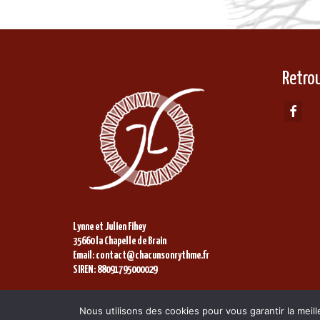
Retro
Lynne et Julien Fihey
35660 la Chapelle de Brain
Email: contact@chacunsonrythme.fr
SIREN: 88091795000029
© 2026 - Chacun son rythme
Nous utilisons des cookies pour vous garantir la meill