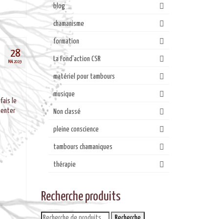
blog
chamanisme
formation
28
La Fond'action CSR
MAI 2019
matériel pour tambours
musique
fais le
menter
Non classé
pleine conscience
tambours chamaniques
thérapie
Recherche produits
Recherche
Recherche