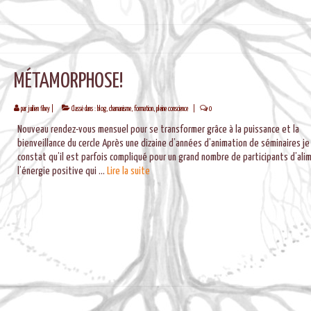
MÉTAMORPHOSE!
par
juilien fihey
|
Classé dans :
blog
,
chamanisme
,
formation
,
pleine conscience
|
0
Nouveau rendez-vous mensuel pour se transformer grâce à la puissance et la
bienveillance du cercle Après une dizaine d’années d’animation de séminaires je 
constat qu’il est parfois compliqué pour un grand nombre de participants d’ali
l’énergie positive qui …
Lire la suite­­