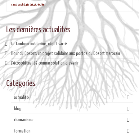
santé
,
sonothérapie
,
thérapie
,
vibration
Les dernières actualités
Le Tambour médecine, objet sacré
Fleur du Désert: un projet solidaire aux portes du Désert marocain
L’écospiritualité comme solution d’avenir
Catégories
actualité
blog
chamanisme
formation