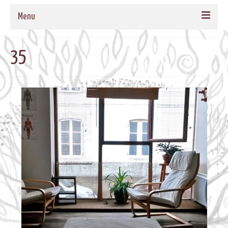
Menu
ACCUEIL
35
QUI SOMMES-NOUS
NOS PROPOSITIONS
TAMBOURS MEDECINE
CADRES EN BOIS MASSIF POUR TAMBOURS
FORMATIONS
MUSIQUE DE BIEN-ETRE
AGENDA
CONTACT