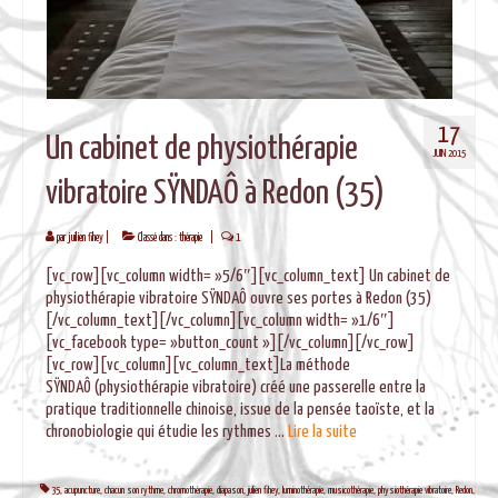
BLOG
17
Un cabinet de physiothérapie
JUIN 2015
vibratoire SŸNDAÔ à Redon (35)
par
juilien fihey
|
Classé dans :
thérapie
|
1
[vc_row][vc_column width= »5/6″][vc_column_text] Un cabinet de
physiothérapie vibratoire SŸNDAÔ ouvre ses portes à Redon (35)
[/vc_column_text][/vc_column][vc_column width= »1/6″]
[vc_facebook type= »button_count »][/vc_column][/vc_row]
[vc_row][vc_column][vc_column_text]La méthode
SŸNDAÔ (physiothérapie vibratoire) créé une passerelle entre la
pratique traditionnelle chinoise, issue de la pensée taoïste, et la
chronobiologie qui étudie les rythmes …
Lire la suite­­
35
,
acupuncture
,
chacun son rythme
,
chromothérapie
,
diapason
,
julien fihey
,
luminothérapie
,
musicothérapie
,
physiothérapie vibratoire
,
Redon
,