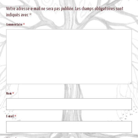
BLOG
Votre adresse e-mail ne sera pas publiée.
Les champs obligatoires sont
indiqués avec
*
Commentaire
*
Nom
*
E-mail
*