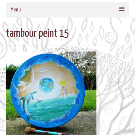
Menu
ACCUEIL
tambour peint 15
QUI SOMMES-NOUS
NOS PROPOSITIONS
TAMBOURS MEDECINE
CADRES EN BOIS MASSIF POUR TAMBOURS
FORMATIONS
MUSIQUE DE BIEN-ETRE
AGENDA
CONTACT