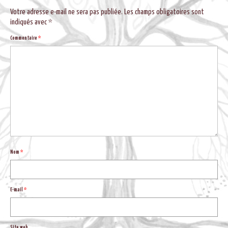
BLOG
Votre adresse e-mail ne sera pas publiée.
Les champs obligatoires sont
indiqués avec
*
Commentaire
*
Nom
*
E-mail
*
Site web