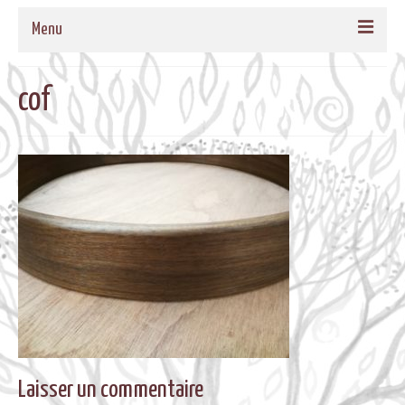
Menu
ACCUEIL
cof
QUI SOMMES-NOUS
NOS PROPOSITIONS
TAMBOURS MEDECINE
CADRES EN BOIS MASSIF POUR TAMBOURS
FORMATIONS
MUSIQUE DE BIEN-ETRE
AGENDA
CONTACT
Laisser un commentaire