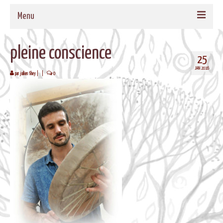
Menu
ACCUEIL
pleine conscience
25
QUI SOMMES-NOUS
JAN 2016
par
juilien fihey
|
|
0
NOS PROPOSITIONS
TAMBOURS MEDECINE
CADRES EN BOIS MASSIF POUR TAMBOURS
FORMATIONS
MUSIQUE DE BIEN-ETRE
AGENDA
CONTACT