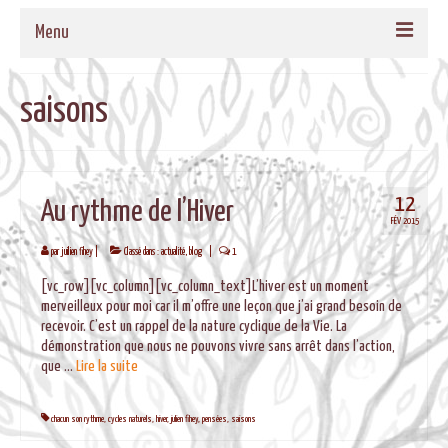
Menu
ACCUEIL
saisons
QUI SOMMES-NOUS
NOS PROPOSITIONS
12
Au rythme de l’Hiver
TAMBOURS MEDECINE
FÉV 2015
CADRES EN BOIS MASSIF POUR TAMBOURS
par
juilien fihey
|
Classé dans :
actualité
,
blog
|
1
[vc_row][vc_column][vc_column_text]L’hiver est un moment
FORMATIONS
merveilleux pour moi car il m’offre une leçon que j’ai grand besoin de
recevoir. C’est un rappel de la nature cyclique de la Vie. La
MUSIQUE DE BIEN-ETRE
démonstration que nous ne pouvons vivre sans arrêt dans l’action,
que …
Lire la suite­­
AGENDA
CONTACT
chacun son rythme
,
cycles naturels
,
hiver
,
julien fihey
,
pensées
,
saisons