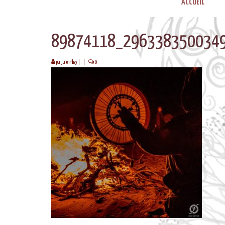
ACCUEIL
89874118_296338350034
par
juilien fihey
|
|
0