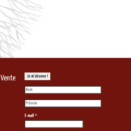
 Vente
E-mail
*