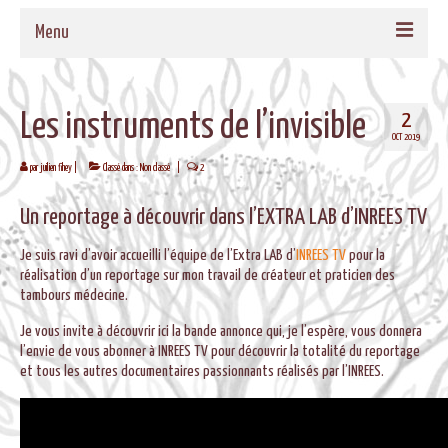
Menu
ACCUEIL
2
Les instruments de l’invisible
QUI SOMMES-NOUS
OCT 2019
par
juilien fihey
|
Classé dans :
Non classé
|
2
NOS PROPOSITIONS
TAMBOURS MEDECINE
Un reportage à découvrir dans l’EXTRA LAB d’INREES TV
CADRES EN BOIS MASSIF POUR TAMBOURS
Je suis ravi d’avoir accueilli l’équipe de l’Extra LAB d’
INREES TV
pour la
réalisation d’un reportage sur mon travail de créateur et praticien des
FORMATIONS
tambours médecine.
Je vous invite à découvrir ici la bande annonce qui, je l’espère, vous donnera
MUSIQUE DE BIEN-ETRE
l’envie de vous abonner à INREES TV pour découvrir la totalité du reportage
et tous les autres documentaires passionnants réalisés par l’INREES.
AGENDA
CONTACT