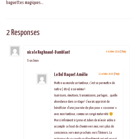
baguettes magiques…
2 Responses
nicole Regknaud-Damblant
4 octobre 2019
|
Reply
Tres bien
Le Bel Haquet Amélie
12 octobre 2020
|
Reply
Mettre au monde un tambour, c’est se permettre de
naître ( être) à soi-même !
Guérisons, émotions, transmissions, partages… quelle
abondance dans ce stage ! J’aurais apprécié de
bénéficier d’une journée de plus pour « cocooner »
avec mon tambour, comme un congé maternité
Merci infiniment à Lynne et Julien de m’avoir aidée à
accomplir ce bout de chemin vers moi, vers plus de
conscience, vers mon prochain, vers l’Univers. La
présence de ce couple profondément uni est un vrai