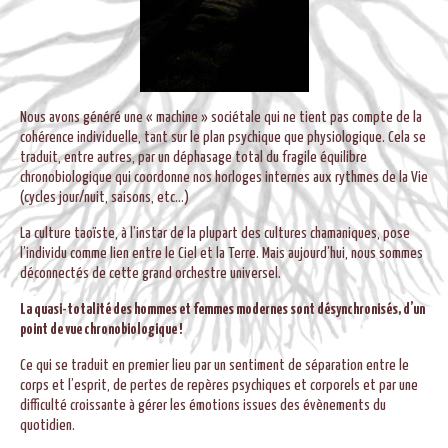
Nous avons généré une « machine » sociétale qui ne tient pas compte de la
cohérence individuelle, tant sur le plan psychique que physiologique. Cela se
traduit, entre autres, par un déphasage total du fragile équilibre
chronobiologique qui coordonne nos horloges internes aux rythmes de la Vie
(cycles jour/nuit, saisons, etc…)
La culture taoïste, à l’instar de la plupart des cultures chamaniques, pose
l’individu comme lien entre le Ciel et la Terre. Mais aujourd’hui, nous sommes
déconnectés de cette grand orchestre universel.
La quasi-totalité des hommes et femmes modernes sont désynchronisés, d’un
point de vue chronobiologique !
Ce qui se traduit en premier lieu par un sentiment de séparation entre le
corps et l’esprit, de pertes de repères psychiques et corporels et par une
difficulté croissante à gérer les émotions issues des évènements du
quotidien.