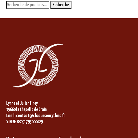
Recherche
Recherche
pour :
Lynne et Julien Fihey
35660 la Chapelle de Brain
Email: contact@chacunsonrythme.fr
SIREN: 88091795000029