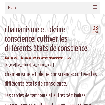
Menu
ACCUEIL
28
chamanisme et pleine
QUI SOMMES-NOUS
SEP 2016
conscience: cultiver les
NOS PROPOSITIONS
différents états de conscience
TAMBOURS MEDECINE
par
juilien fihey
|
Classé dans :
blog
,
pleine conscience
,
tambours chamaniques
|
2
CADRES EN BOIS MASSIF POUR TAMBOURS
[vc_row][vc_column][vc_column_text]
FORMATIONS
chamanisme et pleine conscience: cultiver les
MUSIQUE DE BIEN-ETRE
différents états de conscience.
AGENDA
Les cercles de tambours et autres séminaires
CONTACT
chamaniques se multiplient aujourd’hui en France,