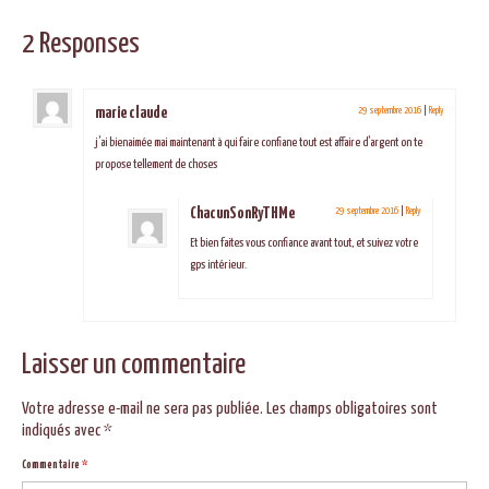
2 Responses
marie claude
29 septembre 2016
|
Reply
j’ai bienaimée mai maintenant à qui faire confiane tout est affaire d’argent on te
propose tellement de choses
ChacunSonRyTHMe
29 septembre 2016
|
Reply
Et bien faites vous confiance avant tout, et suivez votre
gps intérieur.
Laisser un commentaire
Votre adresse e-mail ne sera pas publiée.
Les champs obligatoires sont
indiqués avec
*
Commentaire
*