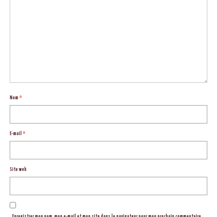
Nom
*
E-mail
*
Site web
Enregistrer mon nom, mon e-mail et mon site dans le navigateur pour mon prochain commentaire.