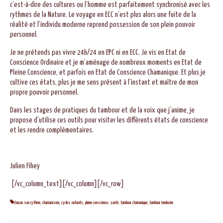
c’est-à-dire des cultures ou l’homme est parfaitement synchronisé avec les
rythmes de la Nature. Le voyage en ECC n’est plus alors une fuite de la
réalité et l’individu moderne reprend possession de son plein pouvoir
personnel.
Je ne prétends pas vivre 24h/24 en EPC ni en ECC. Je vis en Etat de
Conscience Ordinaire et je m’aménage de nombreux moments en Etat de
Pleine Conscience, et parfois en Etat de Conscience Chamanique. Et plus je
cultive ces états, plus je me sens présent à l’instant et maître de mon
propre pouvoir personnel.
Dans les stages de pratiques du tambour et de la voix que j’anime, je
propose d’utilise ces outils pour visiter les différents états de conscience
et les rendre complémentaires.
Julien Fihey
[/vc_column_text][/vc_column][/vc_row]
chacun son rythme
,
chamanisme
,
cycles naturels
,
pleine conscience
,
santé
,
tambour chamanique
,
tambour medecine