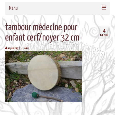
Menu
ACCUEIL
tambour médecine pour
4
QUI SOMMES-NOUS
enfant cerf/noyer 32 cm
MAR 2016
NOS PROPOSITIONS
par
juilien fihey
|
|
0
TAMBOURS MEDECINE
CADRES EN BOIS MASSIF POUR TAMBOURS
FORMATIONS
MUSIQUE DE BIEN-ETRE
AGENDA
CONTACT