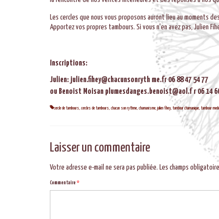
Les cercles que nous vous proposons auront lieu au moments des
Apportez vos propres tambours. Si vous n’en avez pas, Julien Fih
Inscriptions:
Julien: julien.fihey@chacunsonryth me.fr 06 88 47 54 77
ou Benoist Moisan plumesdanges.benoist@aol.f r 06 14 6
cercle de tambours
,
cercles de tambours
,
chacun son rythme
,
chamanisme
,
julien fihey
,
tambour chamanique
,
tambour mede
Laisser un commentaire
Votre adresse e-mail ne sera pas publiée.
Les champs obligatoir
Commentaire
*