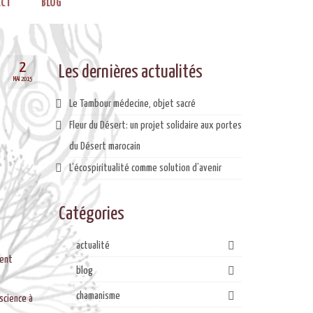
CT
BLOG
2
Les dernières actualités
MAI 2015
Le Tambour médecine, objet sacré
Fleur du Désert: un projet solidaire aux portes
du Désert marocain
L’écospiritualité comme solution d’avenir
Catégories
actualité
ment
blog
chamanisme
science à