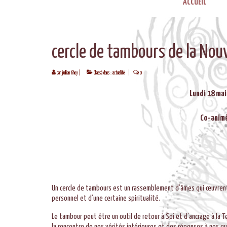
ACCUEIL
cercle de tambours de la Nou
par
juilien fihey
|
Classé dans :
actualité
|
0
Lundi 18 mai
Co-animé
Un cercle de tambours est un rassemblement d’âmes qui œuvrent
personnel et d’une certaine spiritualité.
Le tambour peut être un outil de retour à Soi et d’ancrage à la 
la rencontre de nos vérités intérieures et des réponses à nos 