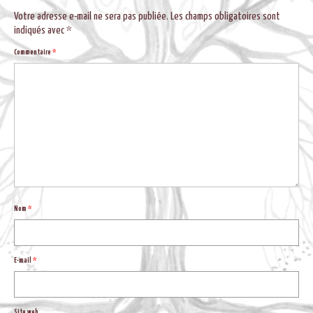
BLOG
Votre adresse e-mail ne sera pas publiée.
Les champs obligatoires sont
indiqués avec
*
Commentaire
*
Nom
*
E-mail
*
Site web