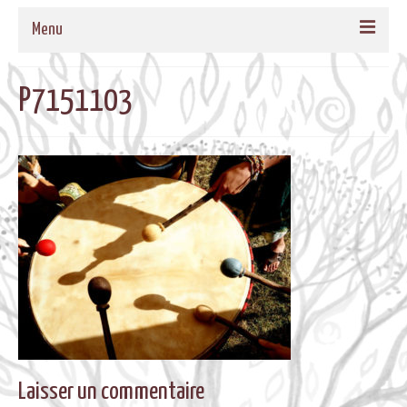
Menu
ACCUEIL
P7151103
QUI SOMMES-NOUS
NOS PROPOSITIONS
TAMBOURS MEDECINE
CADRES EN BOIS MASSIF POUR TAMBOURS
FORMATIONS
MUSIQUE DE BIEN-ETRE
AGENDA
CONTACT
Laisser un commentaire