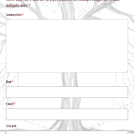
BLOG
indiqués avec
*
Commentaire
*
Nom
*
E-mail
*
Site web