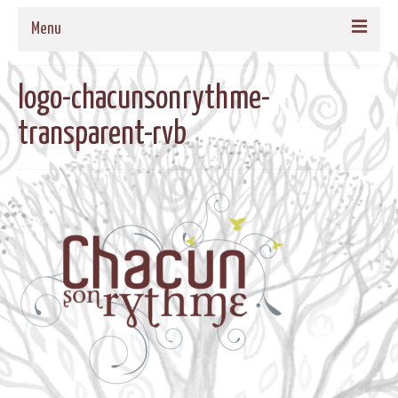
Menu
ACCUEIL
logo-chacunsonrythme-
QUI SOMMES-NOUS
transparent-rvb
NOS PROPOSITIONS
TAMBOURS MEDECINE
CADRES EN BOIS MASSIF POUR TAMBOURS
FORMATIONS
MUSIQUE DE BIEN-ETRE
AGENDA
CONTACT