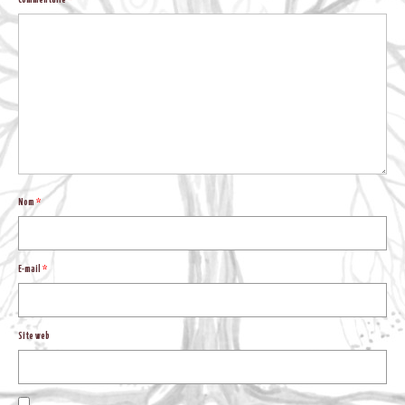
Commentaire
*
BLOG
Nom
*
E-mail
*
Site web