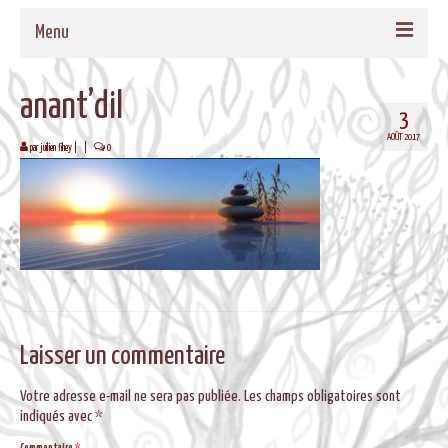
Menu
ACCUEIL
anant’dil
3
QUI SOMMES-NOUS
AOÛT 2017
par
juilien fihey
|
|
0
NOS PROPOSITIONS
TAMBOURS MEDECINE
CADRES EN BOIS MASSIF POUR TAMBOURS
FORMATIONS
MUSIQUE DE BIEN-ETRE
Laisser un commentaire
AGENDA
Votre adresse e-mail ne sera pas publiée.
Les champs obligatoires sont
indiqués avec
*
CONTACT