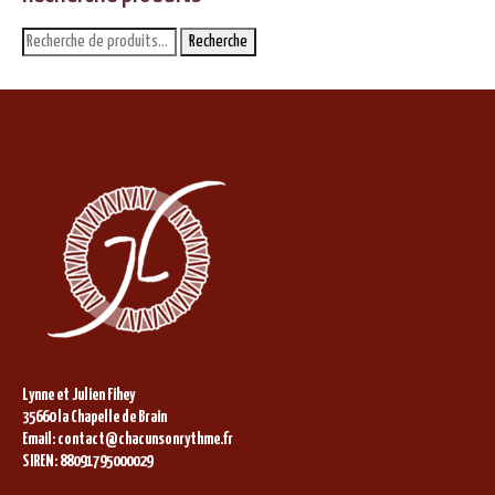
Recherche
Recherche
pour :
Lynne et Julien Fihey
35660 la Chapelle de Brain
Email: contact@chacunsonrythme.fr
SIREN: 88091795000029