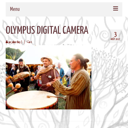
Menu
ACCUEIL
OLYMPUS DIGITAL CAMERA
3
QUI SOMMES-NOUS
AOÛT 2017
par
juilien fihey
|
|
0
NOS PROPOSITIONS
TAMBOURS MEDECINE
CADRES EN BOIS MASSIF POUR TAMBOURS
FORMATIONS
MUSIQUE DE BIEN-ETRE
AGENDA
CONTACT