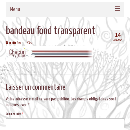
Menu
ACCUEIL
bandeau fond transparent
14
QUI SOMMES-NOUS
AVR 2017
par
juilien fihey
|
|
0
NOS PROPOSITIONS
TAMBOURS MEDECINE
CADRES EN BOIS MASSIF POUR TAMBOURS
FORMATIONS
Laisser un commentaire
MUSIQUE DE BIEN-ETRE
Votre adresse e-mail ne sera pas publiée.
Les champs obligatoires sont
indiqués avec
*
AGENDA
Commentaire
*
CONTACT