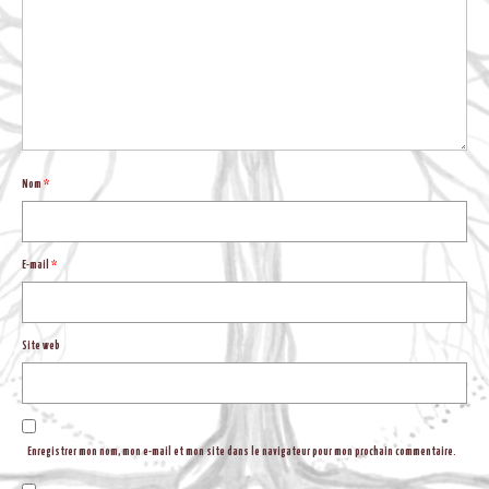
BLOG
Nom
*
E-mail
*
Site web
Enregistrer mon nom, mon e-mail et mon site dans le navigateur pour mon prochain commentaire.