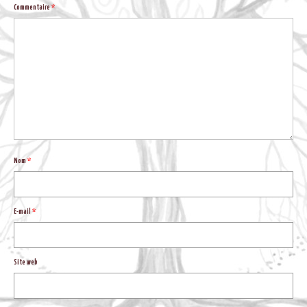
BLOG
Commentaire
*
Nom
*
E-mail
*
Site web