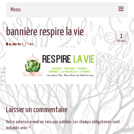
Menu
ACCUEIL
bannière respire la vie
1
QUI SOMMES-NOUS
FÉV 2017
par
juilien fihey
|
|
0
NOS PROPOSITIONS
TAMBOURS MEDECINE
CADRES EN BOIS MASSIF POUR TAMBOURS
FORMATIONS
MUSIQUE DE BIEN-ETRE
Laisser un commentaire
AGENDA
Votre adresse e-mail ne sera pas publiée.
Les champs obligatoires sont
CONTACT
indiqués avec
*