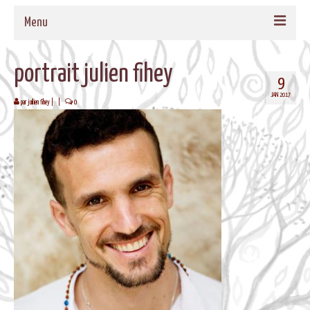
Menu
ACCUEIL
portrait julien fihey
9
QUI SOMMES-NOUS
JAN 2017
par
juilien fihey
|
|
0
NOS PROPOSITIONS
TAMBOURS MEDECINE
CADRES EN BOIS MASSIF POUR TAMBOURS
FORMATIONS
MUSIQUE DE BIEN-ETRE
AGENDA
CONTACT