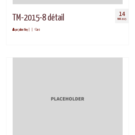
14
TM-2015-8 détail
MAR 2015
par
juilien fihey
|
|
0