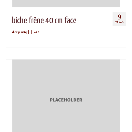
9
biche frêne 40 cm face
MAR 2015
par
juilien fihey
|
|
0