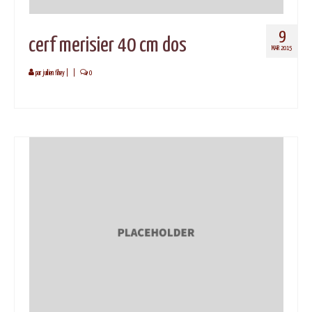
9
cerf merisier 40 cm dos
MAR 2015
par
juilien fihey
|
|
0