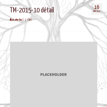
BLOG
16
TM-2015-10 détail
MAR 2015
par
juilien fihey
|
|
0