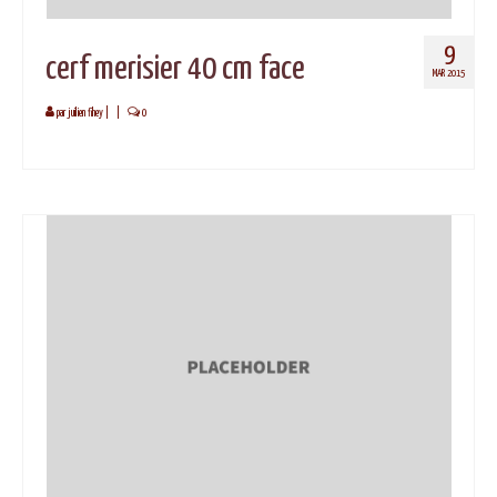
9
cerf merisier 40 cm face
MAR 2015
par
juilien fihey
|
|
0