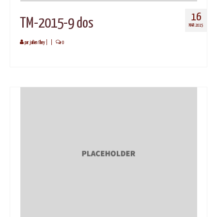
16
TM-2015-9 dos
MAR 2015
par
juilien fihey
|
|
0