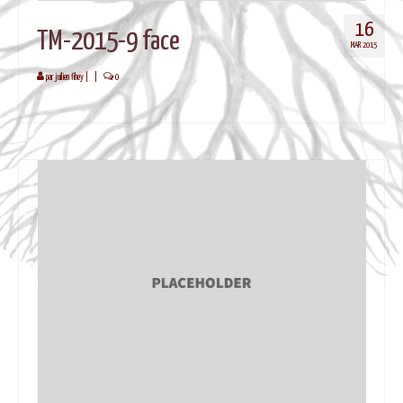
16
TM-2015-9 face
MAR 2015
par
juilien fihey
|
|
0