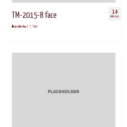
14
TM-2015-8 face
MAR 2015
par
juilien fihey
|
|
0