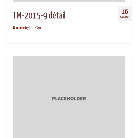
16
TM-2015-9 détail
MAR 2015
par
juilien fihey
|
|
0