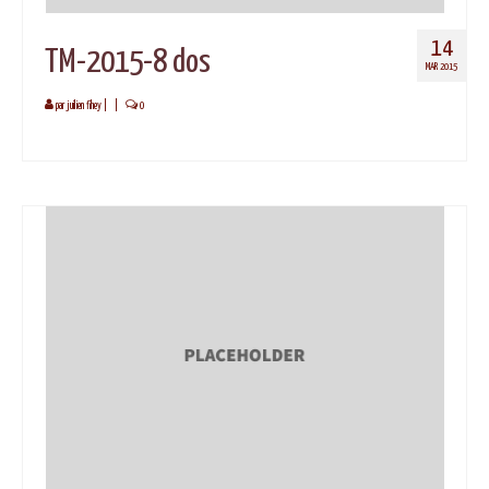
14
TM-2015-8 dos
MAR 2015
par
juilien fihey
|
|
0