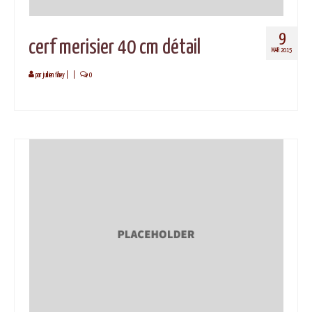
9
cerf merisier 40 cm détail
MAR 2015
par
juilien fihey
|
|
0