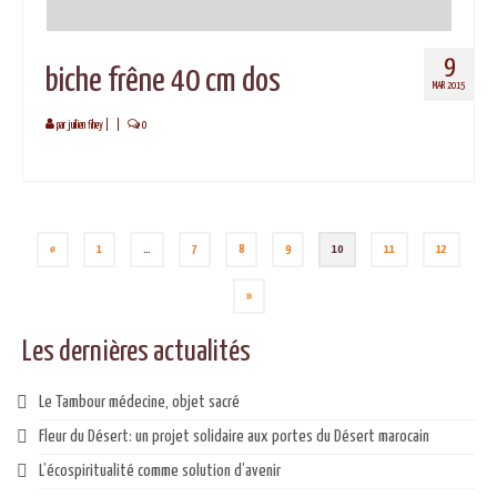
9
biche frêne 40 cm dos
MAR 2015
par
juilien fihey
|
|
0
Pagination
«
1
…
7
8
9
10
11
12
des
»
publications
Les dernières actualités
Le Tambour médecine, objet sacré
Fleur du Désert: un projet solidaire aux portes du Désert marocain
L’écospiritualité comme solution d’avenir