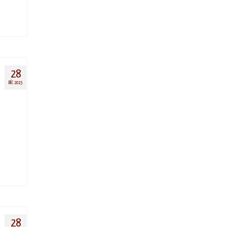
28
DÉC 2015
28