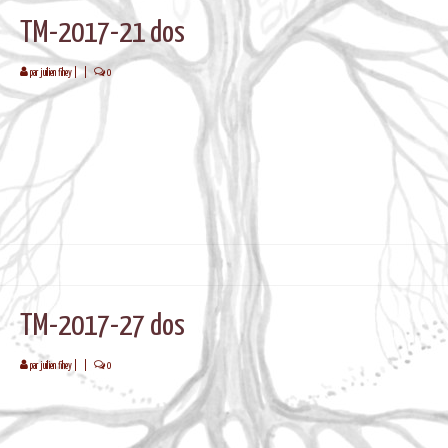
TM-2017-21 dos
par
juilien fihey
|
|
0
TM-2017-27 dos
par
juilien fihey
|
|
0