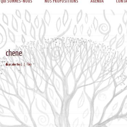
QUI SOMMES-NOUS
NOS PROPOSITIONS
AGENDA
CONTA
chene
par
juilien fihey
|
|
0