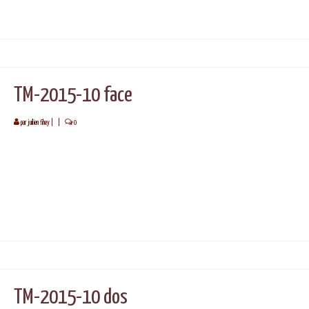
TM-2015-10 face
par
juilien fihey
|
|
0
TM-2015-10 dos