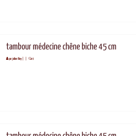
tambour médecine chêne biche 45 cm
par
juilien fihey
|
|
0
tambour médecine chêne biche 45 cm