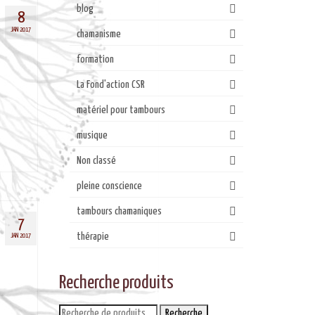
blog
8
JAN 2017
chamanisme
formation
La Fond'action CSR
matériel pour tambours
musique
Non classé
pleine conscience
tambours chamaniques
7
thérapie
JAN 2017
Recherche produits
Recherche
Recherche