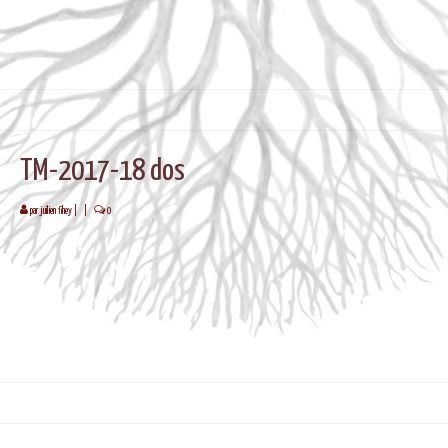
TM-2017-18 dos
par
juilien fihey
|
|
0