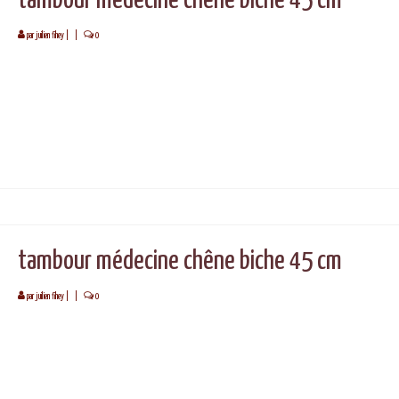
par
juilien fihey
|
|
0
tambour médecine chêne biche 45 cm
par
juilien fihey
|
|
0